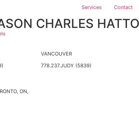
Services
Contact
ASON CHARLES HATT
els
VANCOUVER
9)
778.237.JUDY (5839)
ORONTO, ON,